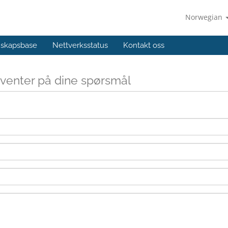
Norwegian
skapsbase
Nettverksstatus
Kontakt oss
g venter på dine spørsmål