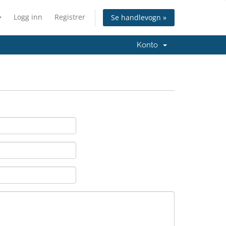
Logg inn
Registrer
Se handlevogn »
Konto