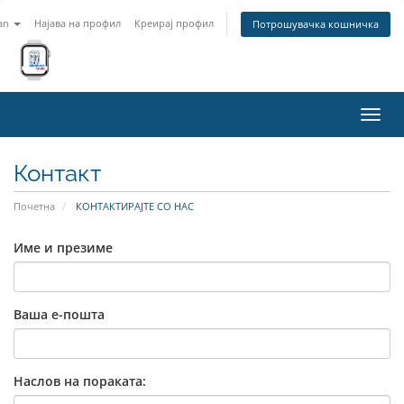
an
Најава на профил
Креирај профил
Потрошувачка кошничка
Вклу
ја
нави
Контакт
Почетна
КОНТАКТИРАЈТЕ СО НАС
Име и презиме
Ваша е-пошта
Наслов на пораката: