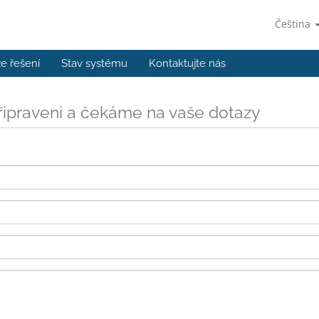
Čeština
e řešení
Stav systému
Kontaktujte nás
ipraveni a čekáme na vaše dotazy