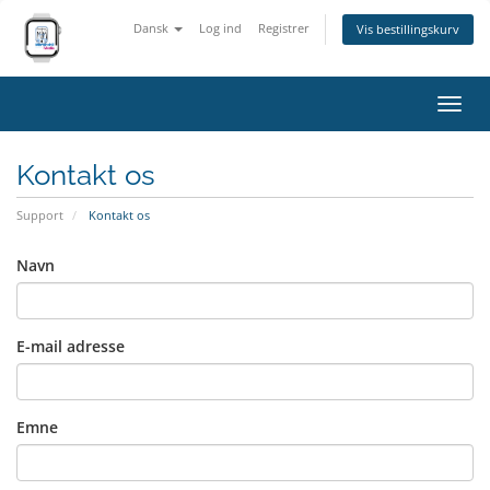
Dansk
Log ind
Registrer
Vis bestillingskurv
Skift
navig
Kontakt os
Support
Kontakt os
Navn
E-mail adresse
Emne