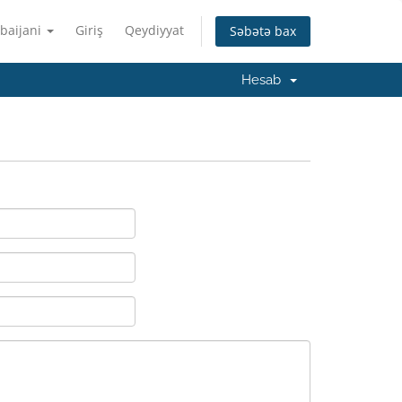
baijani
Giriş
Qeydiyyat
Səbətə bax
Hesab