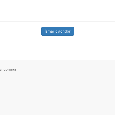
İsmarıc göndər
ar qorunur.