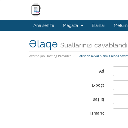
Ana səhifə
Mağaza
Elanlar
Məluma
Əlaqə
Suallarınızı cavabland
Azerbaijan Hosting Provider
Satışdan əvvəl bizimlə əlaqə saxla
Ad
E-poçt
Başlıq
İsmarıc