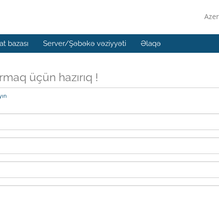
Azer
t bazası
Server/Şəbəkə vəziyyəti
Əlaqə
ırmaq üçün hazırıq !
yın