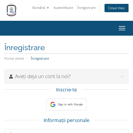
Română
Autentificare
Înregistrare
Coșul meu
Navi
Toggl
Înregistrare
Portal clienți
Înregistrare
Aveți deja un cont la noi?
Inscrie-te
Sign in with Google
Informații personale