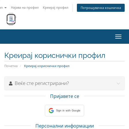
an
Најава на профил
Креирај профил
Потрошувачка кошничка
Вклу
ја
нави
Креирај кориснички профил
Почетна
Креирај кориснички профил
Веќе сте регистрирани?
Пријавете се
Sign in with Google
Персонални информации