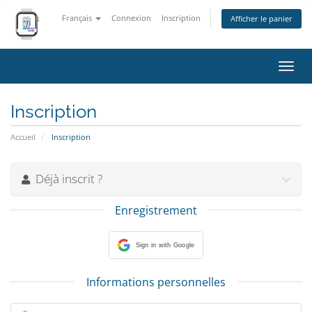
Français
Connexion
Inscription
Afficher le panier
Bascu
la
navig
Inscription
Accueil
Inscription
Déjà inscrit ?
Enregistrement
Sign in with Google
Informations personnelles