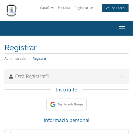
Català
Entrada
Registrar-se
Veure Carro
Canv
la
nave
Registrar
Administració
Registrar
Està Registrat?:
Inscriu-te
Sign in with Google
Informació personal