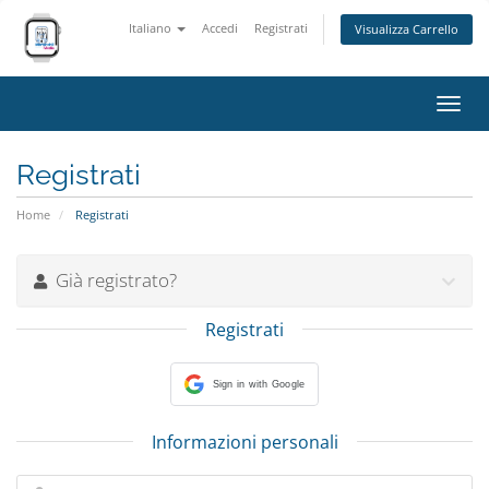
Italiano
Accedi
Registrati
Visualizza Carrello
Attiv
Navi
Registrati
Home
Registrati
Già registrato?
Registrati
Sign in with Google
Informazioni personali