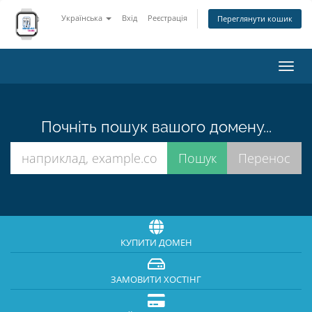
Українська
Вхід
Реєстрація
Переглянути кошик
Пере
наві
Почніть пошук вашого домену...
КУПИТИ ДОМЕН
ЗАМОВИТИ ХОСТІНГ