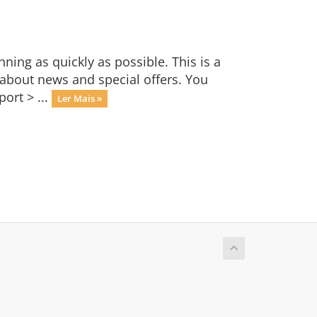
ng as quickly as possible. This is a
bout news and special offers. You
ort > ...
Ler Mais »