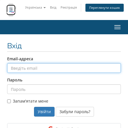
Українська
Вхід
Реєстрація
Переглянути кошик
Пере
наві
Вхід
Email-адреса
Пароль
Запам'ятати мене
Забули пароль?