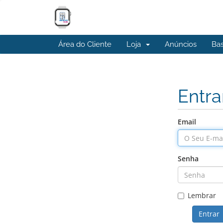
Área do Cliente
Loja
Anúncios
Ba
Entra
Email
Senha
Lembrar