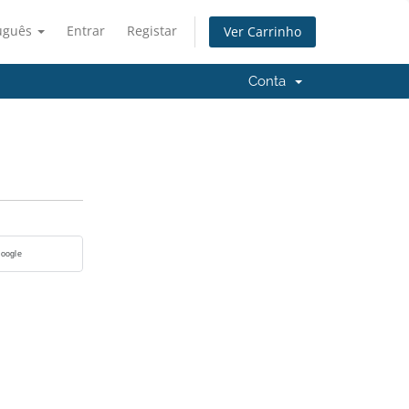
uguês
Entrar
Registar
Ver Carrinho
Conta
Google