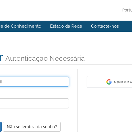
Port
se de Conhecimento
Estado da Rede
Contacte-nos
r
Autenticação Necessária
Sign in with 
Não se lembra da senha?