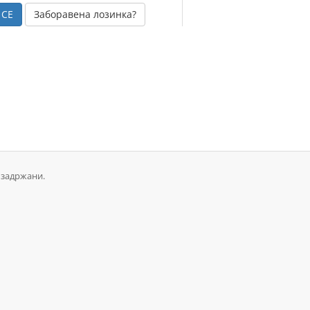
Заборавена лозинка?
е задржани.