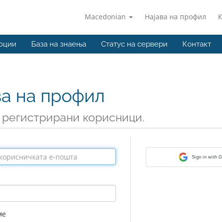
Macedonian
Најава на профил
оции
База на знаења
Статус на сервери
Контакт
ва на профил
 регистрирани корисници.
Sign in with 
ме