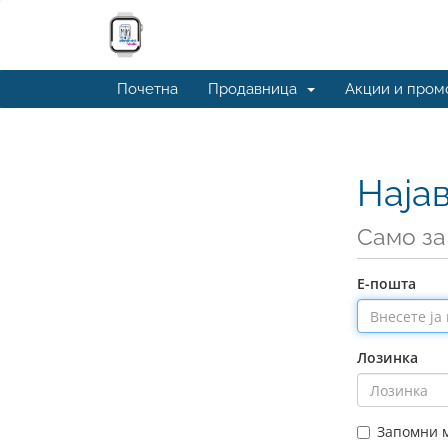
Почетна
Продавница
Акции и пром
Наја
Само за
Е-пошта
Лозинка
Запомни 