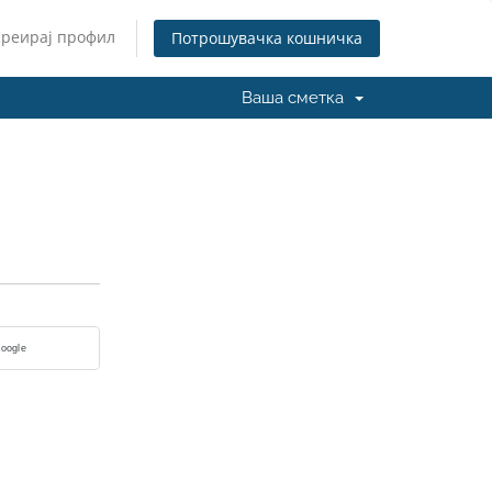
Креирај профил
Потрошувачка кошничка
Ваша сметка
Google