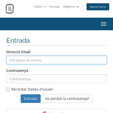
Català
Entrada
Registrar-se
Veure Carro
Canv
la
nave
Entrada
Direcció Email
Contrasenya
Recordar Dades d'usuari
Ha perdut la contrasenya?