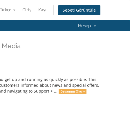
Türkçe
Giriş
Kayıt
Sepeti Görüntüle
Hesap
l Media
get up and running as quickly as possible. This
ustomers informed about news and special offers.
nd navigating to Support > ...
Devamını Oku »