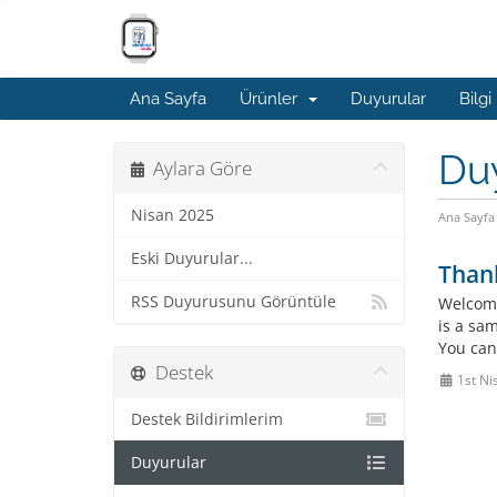
Ana Sayfa
Ürünler
Duyurular
Bilgi
Du
Aylara Göre
Nisan 2025
Ana Sayfa
Eski Duyurular...
Than
RSS Duyurusunu Görüntüle
Welcome
is a sa
You can
Destek
1st Ni
Destek Bildirimlerim
Duyurular