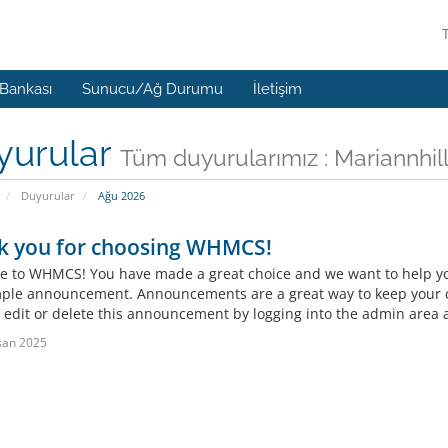
 Bankası
Sunucu/Ağ Durumu
İletişim
yurular
Tüm duyurularımız : Mariannhil
Duyurular
Ağu 2026
k you for choosing WHMCS!
 to WHMCS! You have made a great choice and we want to help you 
mple announcement. Announcements are a great way to keep your c
 edit or delete this announcement by logging into the admin area a
san 2025