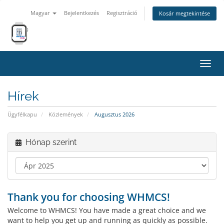
Magyar
Bejelentkezés
Regisztráció
Kosár megtekintése
Váltá
a
navig
Hírek
Ügyfélkapu
Közlemények
Augusztus 2026
Hónap szerint
Thank you for choosing WHMCS!
Welcome to WHMCS! You have made a great choice and we
want to help you get up and running as quickly as possible.